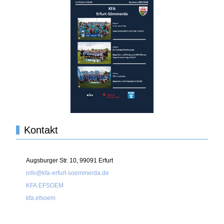
Kontakt
Augsburger Str. 10, 99091 Erfurt
info@kfa-erfurt-soemmerda.de
KFA.EFSOEM
kfa.efsoem