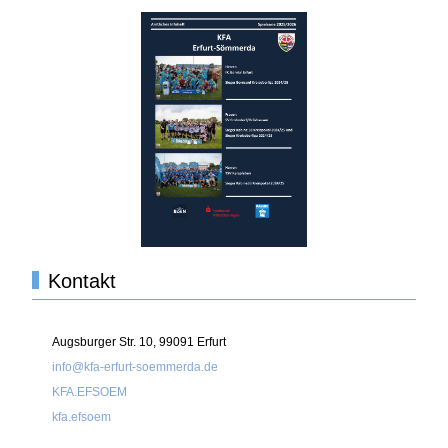
Kontakt
Augsburger Str. 10, 99091 Erfurt
info@kfa-erfurt-soemmerda.de
KFA.EFSOEM
kfa.efsoem