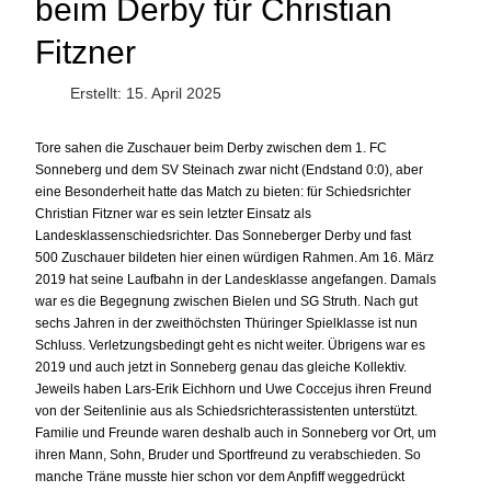
beim Derby für Christian
Fitzner
Erstellt: 15. April 2025
Tore sahen die Zuschauer beim Derby zwischen dem 1. FC
Sonneberg und dem SV Steinach zwar nicht (Endstand 0:0), aber
eine Besonderheit hatte das Match zu bieten: für Schiedsrichter
Christian Fitzner war es sein letzter Einsatz als
Landesklassenschiedsrichter. Das Sonneberger Derby und fast
500 Zuschauer bildeten hier einen würdigen Rahmen. Am 16. März
2019 hat seine Laufbahn in der Landesklasse angefangen. Damals
war es die Begegnung zwischen Bielen und SG Struth. Nach gut
sechs Jahren in der zweithöchsten Thüringer Spielklasse ist nun
Schluss. Verletzungsbedingt geht es nicht weiter. Übrigens war es
2019 und auch jetzt in Sonneberg genau das gleiche Kollektiv.
Jeweils haben Lars-Erik Eichhorn und Uwe Coccejus ihren Freund
von der Seitenlinie aus als Schiedsrichterassistenten unterstützt.
Familie und Freunde waren deshalb auch in Sonneberg vor Ort, um
ihren Mann, Sohn, Bruder und Sportfreund zu verabschieden. So
manche Träne musste hier schon vor dem Anpfiff weggedrückt