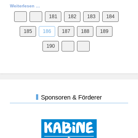
Weiterlesen …
181
182
183
184
185
186
187
188
189
190
Sponsoren & Förderer