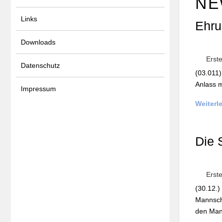
NE
Links
Ehru
Downloads
Erste
Datenschutz
(03.011
Anlass m
Impressum
Weiterl
Die 
Erst
(30.12.)
Mannsch
den Man