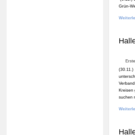
Grün-Wei
Weiterl
Hall
Erst
(30.11.)
untersch
Verbands
Kreisen 
suchen n
Weiterl
Hall