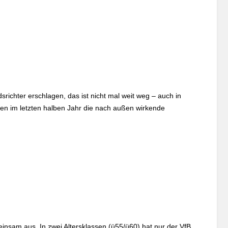
richter erschlagen, das ist nicht mal weit weg – auch in
llen im letzten halben Jahr die nach außen wirkende
insam aus. In zwei Altersklassen (ü55/ü60) hat nur der VfB