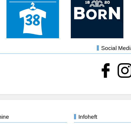
Social Med
mine
Infoheft