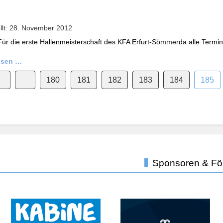
ellt: 28. November 2012
Für die erste Hallenmeisterschaft des KFA Erfurt-Sömmerda alle Term
esen …
180
181
182
183
184
185
Sponsoren & Fö