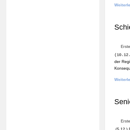
Weiterl
Schi
Erst
(10.12
der Regi
Konseque
Weiterl
Seni
Erst
(5.12.) 