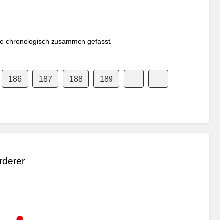
ine chronologisch zusammen gefasst.
186
187
188
189
rderer