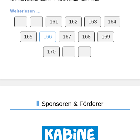
Weiterlesen …
161
162
163
164
165
166
167
168
169
170
Sponsoren & Förderer